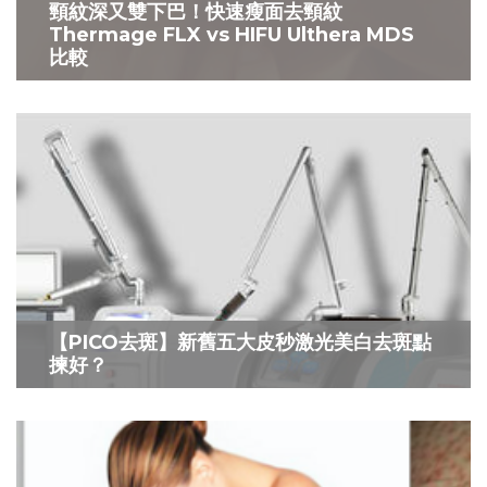
頸紋深又雙下巴！快速瘦面去頸紋
Thermage FLX vs HIFU Ulthera MDS
比較
【PICO去斑】新舊五大皮秒激光美白去斑點
揀好？