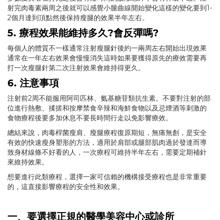
射完肉毒素兩周之後就可以感覺小腿曲線開始變化這樣的變化要到1-
2個月達到頂點然後保持瘦腿的效果半年左右。
5. 療程效果能維持多久?會反彈嗎?
每個人的體質不一樣通常注射瘦腿針後約一兩周左右開始出現效果
通常在一年左右效果會慢慢消失這時如果要獲得原先的療效需要再
打一次瘦腿針第二次注射效果會維持得更久。
6. 注意事項
注射前2周不能服用阿司匹林、氨基糖苷類抗生素。不要對注射的部
位進行熱敷、揉搓和按摩禁食辛辣和海鮮食物以及忌煙酒等刺激的
食物療程後要多加休息不要長時間行走以免影響療效。
總結來說，肉毒桿菌瘦肩、瘦腿療程復原期短，無痛無創，是安全
有效的快速瘦身塑形的方法，適用於肩部或腿部肌肉過於發達而導
致身材線條不好看的人，一次療程可維持半年左右，需要定期補針
來維持效果。
想要進行此類療程，選擇一家可信賴的機構接受療程也是非常重要
的，這直接影響療程的安全性和效果。
一、要選擇正規的醫學美容中心或診所