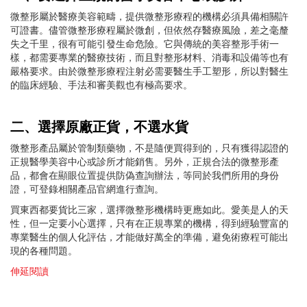
微整形屬於醫療美容範疇，提供微整形療程的機構必須具備相關許
可證書。儘管微整形療程屬於微創，但依然存醫療風險，差之毫釐
失之千里，很有可能引發生命危險。它與傳統的美容整形手術一
樣，都需要專業的醫療技術，而且對整形材料、消毒和設備等也有
嚴格要求。由於微整形療程注射必需要醫生手工塑形，所以對醫生
的臨床經驗、手法和審美觀也有極高要求。
二、選擇原廠正貨，不選水貨
微整形產品屬於管制類藥物，不是隨便買得到的，只有獲得認證的
正規醫學美容中心或診所才能銷售。另外，正規合法的微整形產
品，都會在顯眼位置提供防偽查詢辦法，等同於我們所用的身份
證，可登錄相關產品官網進行查詢。
買東西都要貨比三家，選擇微整形機構時更應如此。愛美是人的天
性，但一定要小心選擇，只有在正規專業的機構，得到經驗豐富的
專業醫生的個人化評估，才能做好萬全的準備，避免術療程可能出
現的各種問題。
伸延閱讀