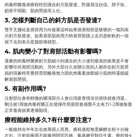
肉毒桿菌瘦肩療程特別適合斜方肌發達、對露肩沒自信、脖子短、
鎖骨不明顯、肌肉勞損等人仕。
3. 怎樣判斷自己的斜方肌是否發達?
雙手叉腰站直肩部用力向後展這時如果摸肩頸部是硬硬的一塊則表
示斜方肌發達。如果肩部肌肉用力時肩背部摸上去仍是軟軟的一按
就下去則表示是脂肪堆積型。
4. 肌肉變小了對肩部活動有影響嗎?
適量的肉毒桿菌將斜方肌縮小到適合的大小達到瘦肩的效果是不會
影響任何肩部活動的。另外大部分久坐辦公室的人都存在斜方肌受
損的現象時常覺得背部酸痛無力因此肉毒素放鬆縮小肌肉時還能緩
解肩肌勞損。
5. 有副作用嗎?
注射部位會有輕微的腫漲部分人會出現瘀青情況但很快就會消退。
剛注射1周後肉毒桿菌正在發揮作用肩部會感覺不太有力1-2周後恢復
正常瘦肩效果逐漸顯現。
療程能維持多久?有什麼要注意?
一般維持在半年左右效果因人而異。療程過程無需麻醉全程十分鐘
左右。注射前兩周不能服用阿司匹林、氨基糖苷類抗生素。療程後4