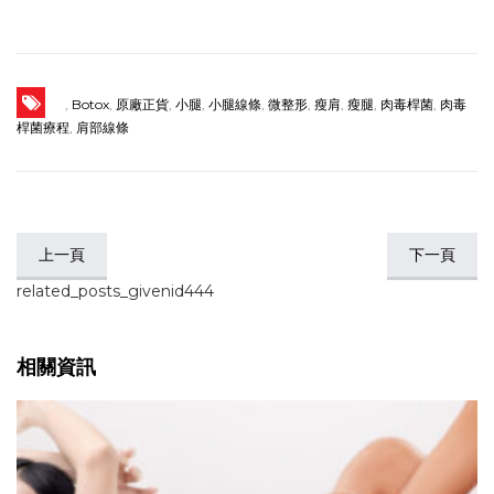
,
Botox
,
原廠正貨
,
小腿
,
小腿線條
,
微整形
,
瘦肩
,
瘦腿
,
肉毒桿菌
,
肉毒
桿菌療程
,
肩部線條
上一頁
下一頁
related_posts_givenid444
相關資訊