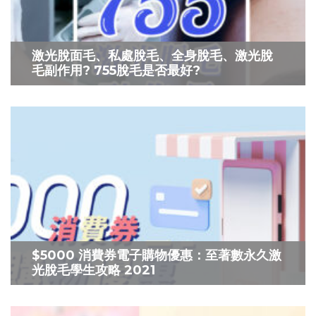
激光脫面毛、私處脫毛、全身脫毛、激光脫
毛副作用? 755脫毛是否最好?
$5000 消費券電子購物優惠：至著數永久激
光脫毛學生攻略 2021