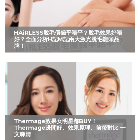
HAiRLESS脫毛價錢平唔平？脫毛效果好唔
好？全面分析H記M記兩大激光脫毛龍頭品
牌！
Thermage效果女明星都BUY！
Thermage邊間好、效果原理、前後對比 一
文睇清