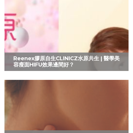
Reenex膠原自生CLINICZ水原共生 | 醫學美
容瘦面HIFU效果邊間好？