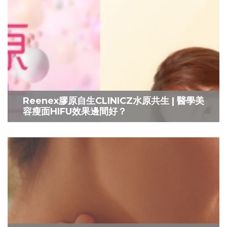
Reenex膠原自生CLINICZ水原共生 | 醫學美
容瘦面HIFU效果邊間好？