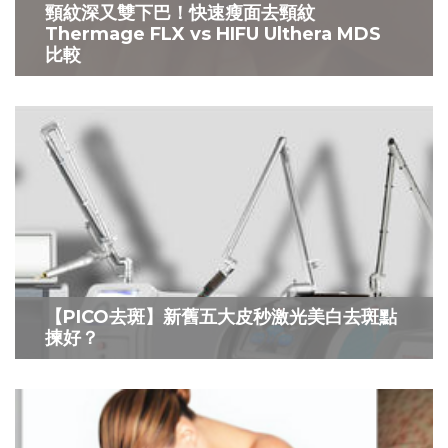
頸紋深又雙下巴！快速瘦面去頸紋
Thermage FLX vs HIFU Ulthera MDS
比較
【PICO去斑】新舊五大皮秒激光美白去斑點
揀好？