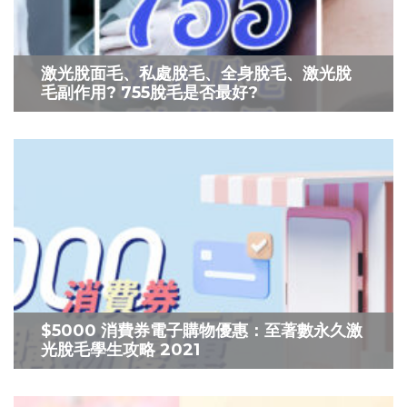
激光脫面毛、私處脫毛、全身脫毛、激光脫
毛副作用? 755脫毛是否最好?
$5000 消費券電子購物優惠：至著數永久激
光脫毛學生攻略 2021