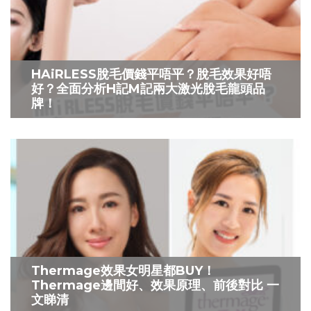
HAiRLESS脫毛價錢平唔平？脫毛效果好唔
好？全面分析H記M記兩大激光脫毛龍頭品
牌！
Thermage效果女明星都BUY！
Thermage邊間好、效果原理、前後對比 一
文睇清