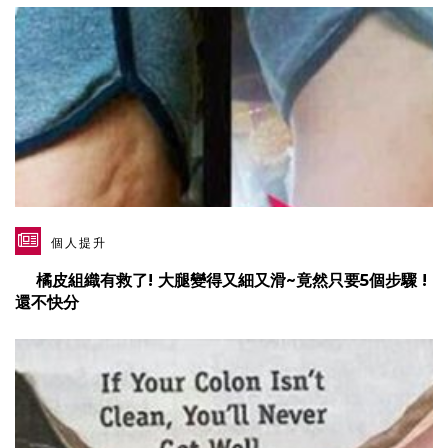
個人提升
橘皮組織有救了! 大腿變得又細又滑~竟然只要5個步驟 !
還不快分