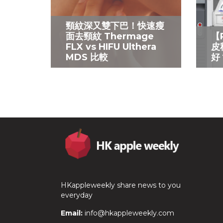
頸紋深又雙下巴！快速瘦
面去頸紋 Thermage
【
FLX vs HIFU Ulthera
皮
MDS 比較
好
HKappleweekly share news to you
everyday
Email:
info@hkappleweekly.com