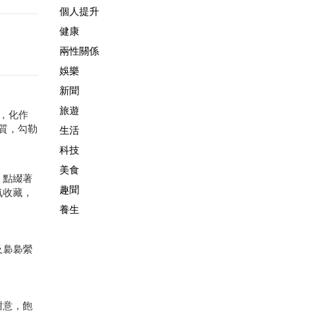
個人提升
健康
兩性關係
娛樂
新聞
旅遊
物，化作
材質，勾勒
生活
科技
美食
，點綴著
趣聞
氛收藏，
養生
及裊裊縈
甜意，飽