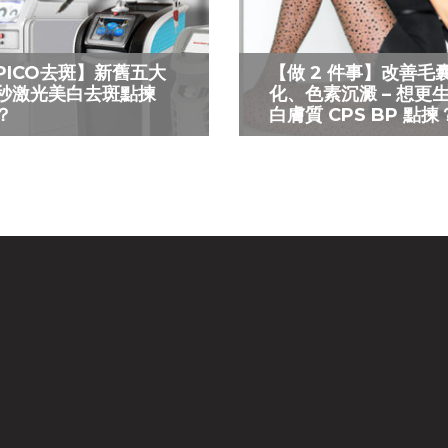
PICO去斑】新舊五大
【做 2 件事】改善毛
秒激光美白去斑點揀
化、色素沉澱 – 想更
？
白膚質 CPS BP 點揀