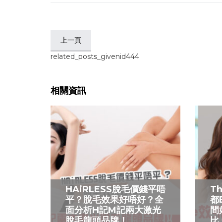
上一頁
related_posts_givenid444
相關資訊
HAiRLESS脫毛價錢平唔
T
平？脫毛效果好唔好？全
都
面分析H記M記兩大激光
間
脫毛龍頭品牌！
比