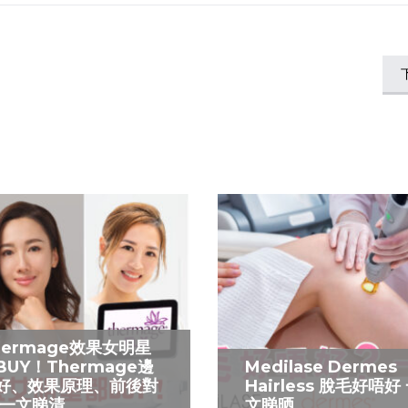
hermage效果女明星
BUY！Thermage邊
Medilase Dermes
好、效果原理、前後對
Hairless 脫毛好唔好
 一文睇清
文睇晒