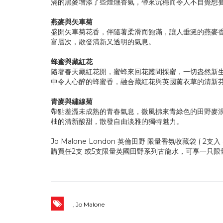
滿的黑麥增添了些煙燻香氣，帶來沉穩而令人不自覺想
燕麥與矢車菊
盛開矢車菊花香，伴隨著柔滑而飽滿，讓人垂涎的燕麥
富層次，散發清新又透明的氣息。
蜂蜜與藏紅花
隨著春天藏紅花開，蜜蜂來回花叢間採蜜，一切盎然新
中令人心醉的蜂蜜香，融合藏紅花與英國薰衣草的清新
青麥與繡線菊
帶點羞澀未成熟的青春氣息，微風拂來青綠色的田野麥
柚的清新酸甜，散發自由淡雅的獨特魅力。
Jo Malone London 英倫田野 限量香氛收藏袋 ( 2支入 
購買任2支 或5支限量英國田野系列古龍水，可享一只限
,
Jo Malone