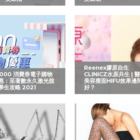
Reenex膠原自生
5000 消費券電子購物
CLINICZ水原共生 | 
惠：至著數永久激光脫
美容瘦面HIFU效果邊
學生攻略 2021
好？