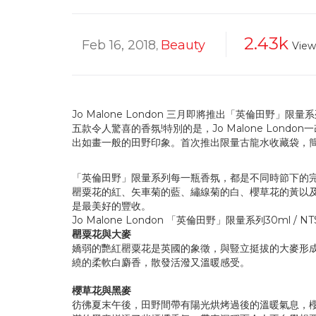
2.43k
Feb 16, 2018
Beauty
,
View
Jo Malone London 三月即將推出「英倫田
五款令人驚喜的香氛!特別的是，Jo Malone Lo
出如畫一般的田野印象。首次推出限量古龍水收藏袋，
「英倫田野」限量系列每一瓶香氛，都是不同時節下的
罌粟花的紅、矢車菊的藍、繡線菊的白、櫻草花的黃以
是最美好的豐收。
Jo Malone London 「英倫田野」限量系列30ml / NT$
罌粟花與大麥
嬌弱的艷紅罌粟花是英國的象徵，與豎立挺拔的大麥形
繞的柔軟白麝香，散發活潑又溫暖感受。
櫻草花與黑麥
彷彿夏末午後，田野間帶有陽光烘烤過後的溫暖氣息，