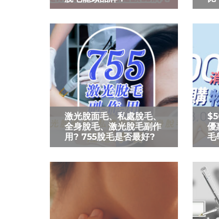
激光脫面毛、私處脫毛、
$
全身脫毛、激光脫毛副作
優
用? 755脫毛是否最好?
毛