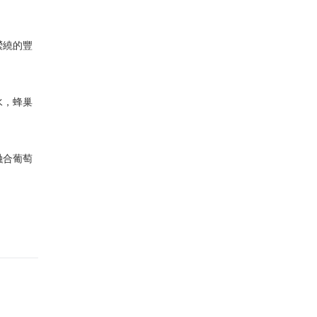
縈繞的豐
水，蜂巢
融合葡萄