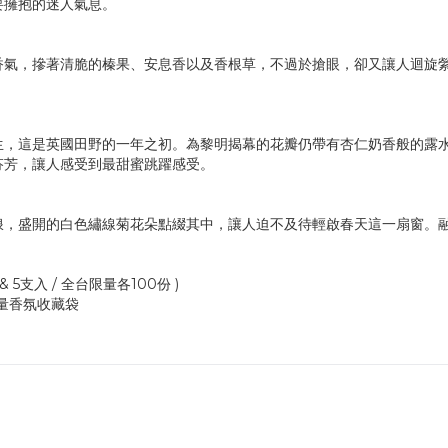
要擁抱的迷人氣息。
香氣，摻著清脆的榛果、安息香以及香根草，不過於搶眼，卻又讓人迴旋
生，這是英國田野的一年之初。為黎明揭幕的花瓣仍帶有杏仁奶香般的露
芬芳，讓人感受到最甜蜜跳躍感受。
浪，盛開的白色繡線菊花朵點綴其中，讓人迫不及待輕啟春天這一扇窗。
& 5支入 / 全台限量各100份 )
量香氛收藏袋