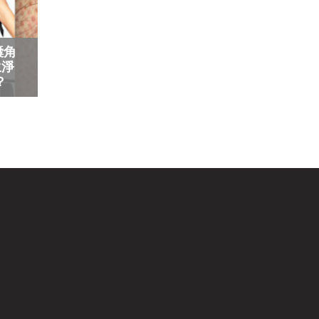
囊角
生淨
？