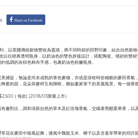
s
Share on Facebook
野」限量系列，以英國傳統穀物豐收為靈感，將不同時節的田野印象，結合自然穀
ndon一改以往經典透明瓶身，以奶油色的雙色拼接設計，搭配陶瓷、噴砂的雙
簡約低調的灰棕色棉布手感，包裹奶油色粉嫩瓶身。
完美捕捉，無論是尚未成熟的青色麥穗，亦或是採收時拾穗般的麥田香氣
及蜂蜜的甜，花朵與麥稈互相輝映，猶如畫家筆下的美麗風景。每一個香
2,500 ( 每款) (2018/03限量上市）
成有趣對比，調和清新自然的草木及紅玫瑰香氣，交織著黑醋栗果香，以
櫻草花在麥田中隨風起舞，微風中飄散玉米、椰子以及含羞草帶來的些許