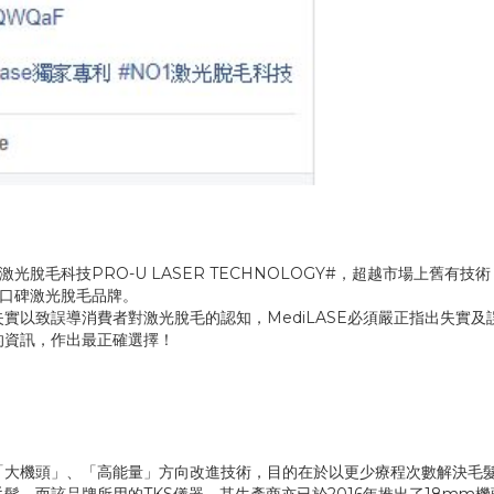
1激光脫毛科技PRO-U LASER TECHNOLOGY#，超越市場上舊有技
1 口碑激光脫毛品牌。
實以致誤導消費者對激光脫毛的認知，MediLASE必須嚴正指出失實及
的資訊，作出最正確選擇！
「大機頭」、「高能量」方向改進技術，目的在於以更少療程次數解決毛