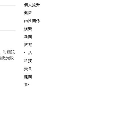
個人提升
健康
兩性關係
娛樂
新聞
旅遊
者，咁應該
生活
做過激光脫
科技
美食
趣聞
養生