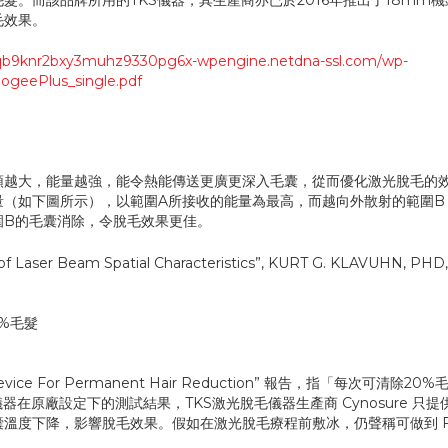
。而該品牌所用的TKS儀器，其生產商亦已於2016年推出了18mm
毛效果。
1qb9knr2bxy3muhz9330pg6x-wpengine.netdna-ssl.com/wp-
ogeePlus_single.pdf
頭越大，能量越強，能令熱能傳送更廣更深入毛囊，從而優化激光脫毛的
量（如下圖所示），以範圍A所接收的能量為最高，而越向外散射的範圍B
圍B的毛囊消除，令脫毛效果更佳。
of Laser Beam Spatial Characteristics”, KURT G. KLAVUHN, PHD,
%毛髮
evice For Permanent Hair Reduction” 報告，指「每次可清除20
器在原廠設定下的測試結果，TKS激光脫毛儀器生產商 Cynosure 只提
溫度下降，影響脫毛效果。假如在激光脫毛療程前敷冰，仍聲稱可做到 F