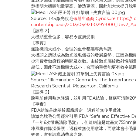
並減少因操作細機頭而可能引致的人為失誤，例如漏脫毛髮
楚指明大機頭能量更高、滲透更深，因此能大大提升脫
Source: TKS激光脫毛
儀器生產商 Cynosure
https://
content/uploads/2013/06/921-0297-000_Rev2_Ap
【誤導 2】
大機頭重疊位多，容易令皮膚受損
【事實】
無論機頭大或小，合理的重疊都屬專業常識
大機頭之所以成為激光脫毛儀器的發展趨勢，正因為機
少消費者做療程的時間及次數。由於激光屬於散射性能
越低，因此不論機頭大或小，合理的重疊能更有效令範
Source: “Illumination Geometry: The Importance 
Research Scientist, Pleasanton, California
【誤導 3】
脫毛前使用敷冰降溫，並引用FDA結論，聲稱可清除20
【事實】
FDA結論是建基於原廠設定，過程並無使用敷冰
該激光脫毛公司經常引用 FDA “Safe and Effective D
「一年6次徹底清除毛髮」，但這結論是建基於755nm儀
凍風機作降溫保護，過程並無使用敷冰，而敷冰會令毛囊
效果，實有誤導消費者之嫌。