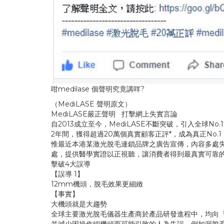
咁medilase 個聲明究竟講咩?
（MediLASE 聲明原文）
MediLASE嚴正聲明 打擊網上失實言論
自2013成立至今，MediLASE不斷突破，引入全球No.
2年間，獲得超過20萬個真實顧客正評*，成為真正No.
惟最近本港某激光脫毛連鎖品牌之廣告宣傳，內容多處失
處，提供醫學實證以正視聽，讓消費者得到最真實可靠
擊破4大誤導
【誤導 1】
12mm機頭，脫毛效果更細緻
【事實】
大機頭就是大趨勢
全球主要激光脫毛儀器生產商於產品研發進程中，均向