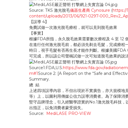
Source: TKS 激光脫毛
儀器生產商 Cynosure
(
https:
content/uploads/2013/06/921-0297-000_Rev2_Ap
【誤導 4】
免費試做一次激光脫毛療程，就可以見到脫毛效果
【事實】
根據FDA所指，永久脫毛效果需要數次療程及 4 至 12
在進行任何激光脫毛前，都必須先剃去毛髮，完成療程
時日，視乎毛髮有否再生長才能作判斷。根據美國FDA 
可完成，所以該公司聲稱試做一次可知道脫毛效果的說
Source1:FDA,U.S.
https://www.fda.gov/radiationem
m#1
Source 2: [A Report on the “Safe and Effect
Summary.
總 結
上述四項誤導內容，不但出現於不實廣告，亦大規模地見於偽冒多個
等）上，以圖利用傳媒公信力誤導消費者。為了保障消費者的
堅守品牌理念，引入經醫學證實的No.1激光脫毛科技
出指正，以免消費者蒙受損失。
Source:
MediLASE PRO-VIEW