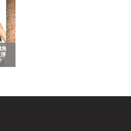
囊角
生淨
？