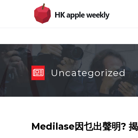
Uncategorized
Medilase因乜出聲明?