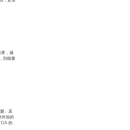
機頭，更清
效果，減
，則能量
%毛髮」及
供外加的
DA 的