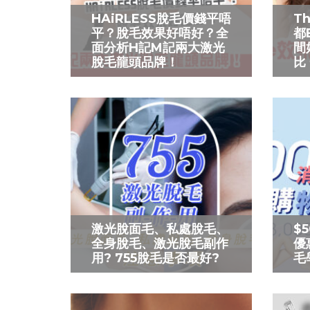
HAiRLESS脫毛價錢平唔
T
平？脫毛效果好唔好？全
都
面分析H記M記兩大激光
間
脫毛龍頭品牌！
比
激光脫面毛、私處脫毛、
$
全身脫毛、激光脫毛副作
優
用? 755脫毛是否最好?
毛