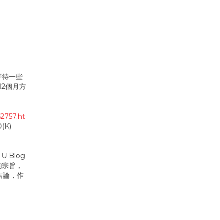
等待一些
12個月方
2757.ht
0(K)
 Blog
的宗旨，
言論，作