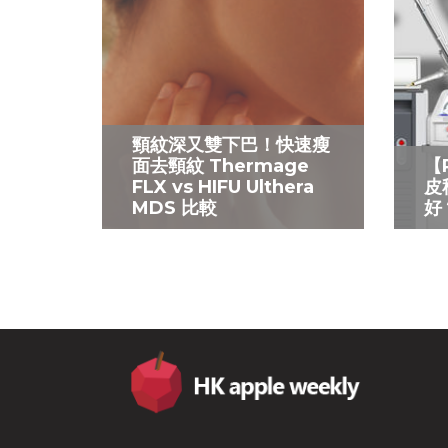
頸紋深又雙下巴！快速瘦
面去頸紋 Thermage
【
FLX vs HIFU Ulthera
皮
MDS 比較
好