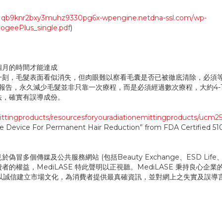
//1qb9knr2bxy3muhz9330pg6x-wpengine.netdna-ssl.com/wp-
ogeePlus_single.pdf
)
 個月的時間才能達成
一刻，毛髮表面看似消失，但肉眼難以察看毛囊是否已被徹底清除，必須
報告，永久減少毛髮並非只靠一次療程，而是必須經過數次療程，大約4-
法，確實有誤導成份。
ittingproducts/resourcesforyouradiationemittingproducts/ucm25
ive Device For Permanent Hair Reduction” from FDA Certified 51
傳媒及公共服務網站 (包括Beauty Exchange、ESD Life、U
權益，MediLASE 特此聲明以正視聽。MediLASE 秉持良心企業
，以誠信建立市場文化，為消費者提供最真確資訊，並對網上之失實及誤導