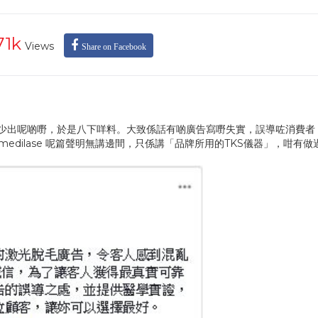
71k
Views
Share on Facebook
脫毛公司好少出呢啲嘢，於是八下咩料。大致係話有啲廣告寫嘢失實，誤導咗消費
medilase 呢篇聲明無講邊間，只係講「品牌所用的TKS儀器」，咁有