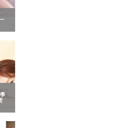
 一
醫學
間