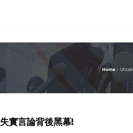
Home
Uncat
 揭失實言論背後黑幕!