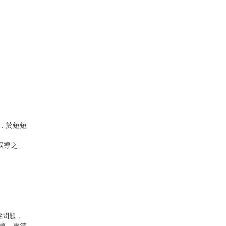
術，於短短
誤導之
髮問題，