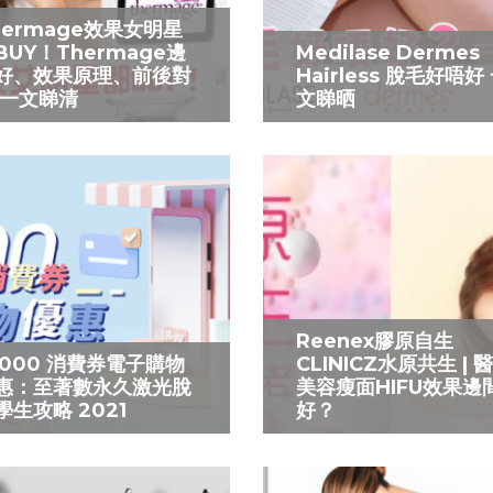
hermage效果女明星
BUY！Thermage邊
Medilase Dermes
好、效果原理、前後對
Hairless 脫毛好唔好
 一文睇清
文睇晒
Reenex膠原自生
5000 消費券電子購物
CLINICZ水原共生 | 
惠：至著數永久激光脫
美容瘦面HIFU效果邊
學生攻略 2021
好？