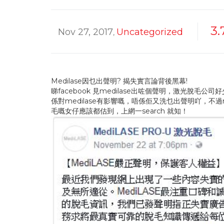
3.
Nov 27, 2017
Uncategorized
,
Medilase因乜出聲明? 揭失實言論背後黑幕!
睇facebook 見medilase出咗個聲明，激光
係對medilase有影響嘅，唔係佢又洗乜出聲明吖，不過
毛嘅女仔應該都估到，上網一search 就知！