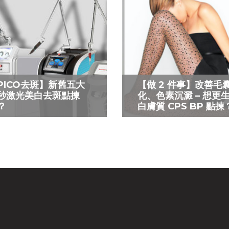
PICO去斑】新舊五大
【做 2 件事】改善毛
秒激光美白去斑點揀
化、色素沉澱 – 想更
？
白膚質 CPS BP 點揀