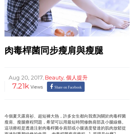
肉毒桿菌同步瘦肩與瘦腿
Aug 20, 2017
Beauty
,
個人提升
,
7.21k
Views
Share on Facebook
今個夏天露肩衫、超短褲大熱，許多女生都向我查詢關於肉毒桿菌
瘦肩、瘦腿療程問題，希望可以用最短時間修飾肩部及小腿線條。
這項療程是透過注射肉毒桿菌令肩部或小腿過度發達的肌肉放鬆從