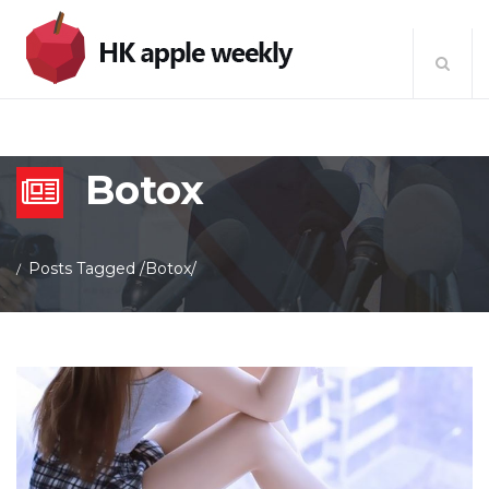
Botox
Posts Tagged
/
Botox/