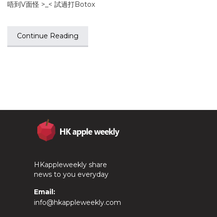
唔到V面怪 >_< 試過打Botox
Continue Reading
HKappleweekly share
news to you everyday
Email:
info@hkappleweekly.com