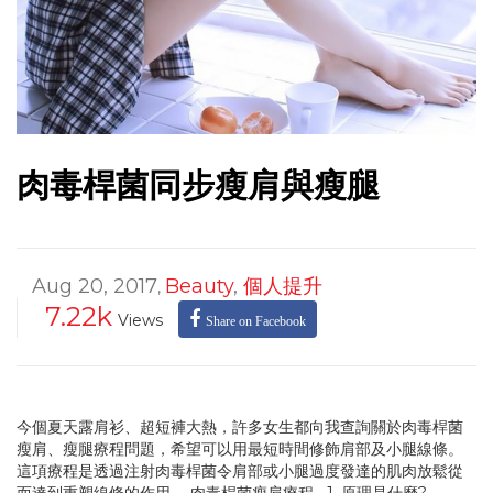
肉毒桿菌同步瘦肩與瘦腿
Aug 20, 2017
Beauty
,
個人提升
,
7.22k
Views
Share on Facebook
今個夏天露肩衫、超短褲大熱，許多女生都向我查詢關於肉毒桿菌
瘦肩、瘦腿療程問題，希望可以用最短時間修飾肩部及小腿線條。
這項療程是透過注射肉毒桿菌令肩部或小腿過度發達的肌肉放鬆從